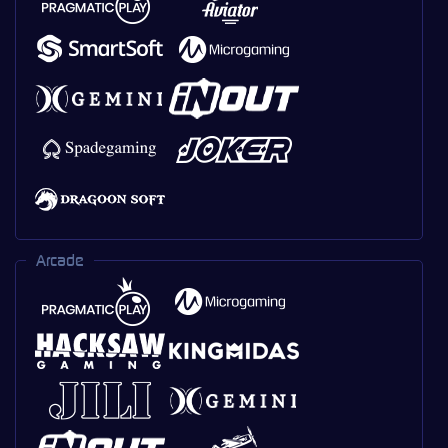
Arcade