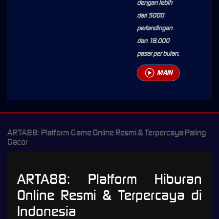
dengan lebih
dari 5000
pertandingan
dan 18.000
pasar per bulan.
MAIN
ARTA88: Platform Game Online Resmi & Terpercaya Paling
Gacor
ARTA88: Platform Hiburan
Online Resmi & Terpercaya di
Indonesia