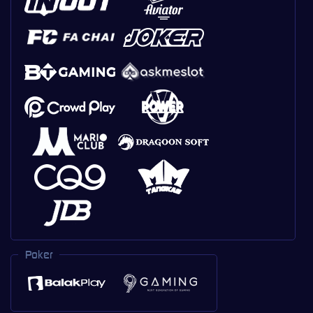
Poker