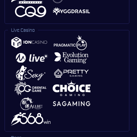
Live Casino