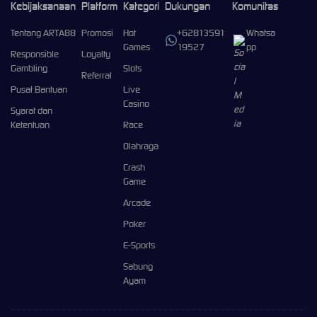
Kebijaksanaan
Platform
Kategori
Dukungan
Komunitas
Tentang ARTA88
Promosi
Hot
+62813591
Whatsa
Games
19527
pp
Responsible
Loyalty
Gambling
Slots
Referral
Pusat Bantuan
Live
Casino
Syarat dan
Ketentuan
Race
Olahraga
Crash
Game
Arcade
Poker
E-Sports
Sabung
Ayam