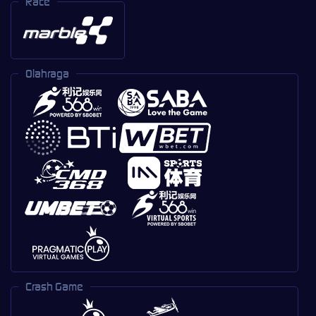
Race
Olahraga
Crash Game