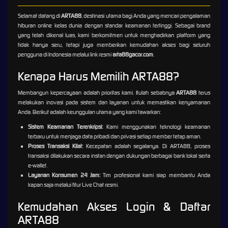
Selamat datang di
ARTA88
, destinasi utama bagi Anda yang mencari pengalaman
hiburan online kelas dunia dengan standar keamanan tertinggi. Sebagai brand
yang telah dikenal luas, kami berkomitmen untuk menghadirkan platform yang
tidak hanya seru, tetapi juga memberikan kemudahan akses bagi seluruh
pengguna di Indonesia melalui link resmi
arta88gacor.com
.
Kenapa Harus Memilih ARTA88?
Membangun kepercayaan adalah prioritas kami. Itulah sebabnya
ARTA88
terus
melakukan inovasi pada sistem dan layanan untuk memastikan kenyamanan
Anda. Berikut adalah keunggulan utama yang kami tawarkan:
Sistem Keamanan Terenkripsi:
Kami menggunakan teknologi keamanan
terbaru untuk menjaga data pribadi dan privasi setiap member tetap aman.
Proses Transaksi Kilat:
Kecepatan adalah segalanya. Di ARTA88, proses
transaksi dilakukan secara instan dengan dukungan berbagai bank lokal serta
e-wallet.
Layanan Konsumen 24 Jam:
Tim profesional kami siap membantu Anda
kapan saja melalui fitur Live Chat resmi.
Kemudahan Akses Login & Daftar
ARTA88