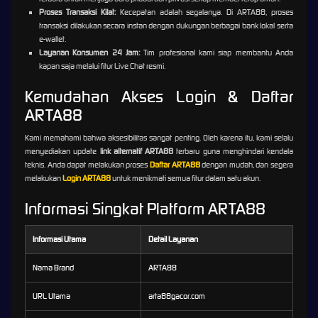
Proses Transaksi Kilat:
Kecepatan adalah segalanya. Di ARTA88, proses
transaksi dilakukan secara instan dengan dukungan berbagai bank lokal serta
e-wallet.
Layanan Konsumen 24 Jam:
Tim profesional kami siap membantu Anda
kapan saja melalui fitur Live Chat resmi.
Kemudahan Akses Login & Daftar
ARTA88
Kami memahami bahwa aksesibilitas sangat penting. Oleh karena itu, kami selalu
menyediakan update
link alternatif ARTA88
terbaru guna menghindari kendala
teknis. Anda dapat melakukan proses
Daftar ARTA88
dengan mudah, dan segera
melakukan
Login ARTA88
untuk menikmati semua fitur dalam satu akun.
Informasi Singkat Platform ARTA88
Informasi Utama
Detail Layanan
Nama Brand
ARTA88
URL Utama
arta88gacor.com