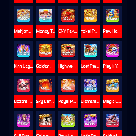
Mahjong Frenzy : Tiles of Fortunes
Money Tree Slot
CNY Fever
Yokai Treasure
Paw House
Kirin Legends
Golden Lion
Highway Kings HD
Lost Paradise 2
Play If You Dare
Bozo's Trick
Sky Lantern
Royal Pastry Chef
Elementalist
Magic Lamp Carnival