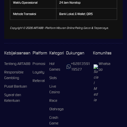
Waktu Operasional
24 Jam Nonstop
Metode Transaksi
Bank Lokal, E-Wallet, QRIS
Copyright © 2026 ARTA88 - Platform Hiburan Online Paling Gacor & Terpercaya.
Kebijaksanaan
Platform
Kategori
Dukungan
Komunitas
Tentang ARTA88
Promosi
Hot
+62813591
Whatsa
Games
19527
pp
Responsible
Loyalty
Gambling
Slots
Referral
Pusat Bantuan
Live
Casino
Syarat dan
Ketentuan
Race
Olahraga
Crash
Game