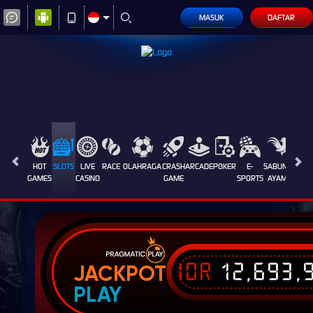
MASUK
DAFTAR
HOT
SLOTS
LIVE
RACE
OLAHRAGA
CRASH
ARCADE
POKER
E-
SABUNG
PROM
GAMES
CASINO
GAME
SPORTS
AYAM
IDR
12,693,
JACKPOT
PLAY