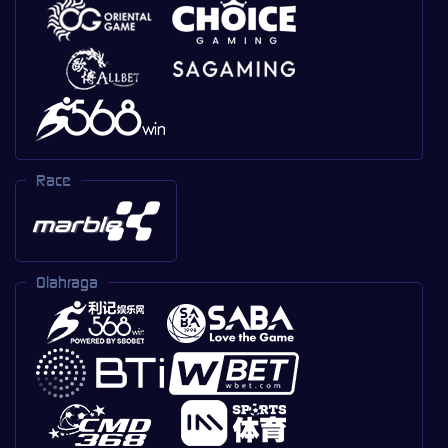
Race
Olahraga