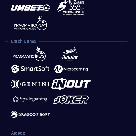
Crash Game
Arcade