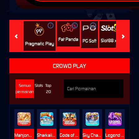
i
i
i
i
i
Facha
Fat Panda
Slot88 x PP
PG Soft
Pragmatic Play
CROWD PLAY
Semua
Slots
Top
permainan
20
Mahjong Frenzy
Sharkalicious
Gods of Asgard
Sky Chasers
Legend of King Kong