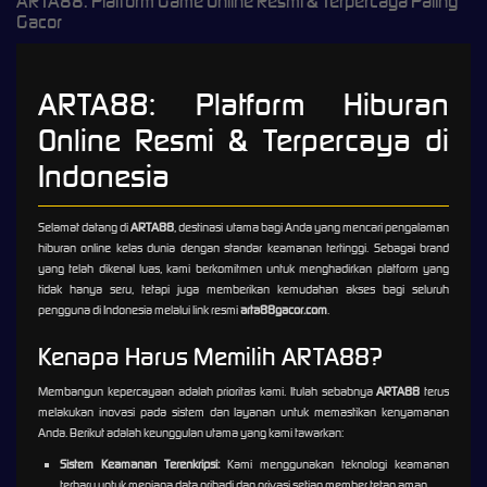
ARTA88: Platform Game Online Resmi & Terpercaya Paling
Gacor
ARTA88: Platform Hiburan
Online Resmi & Terpercaya di
Indonesia
Selamat datang di
ARTA88
, destinasi utama bagi Anda yang mencari pengalaman
hiburan online kelas dunia dengan standar keamanan tertinggi. Sebagai brand
yang telah dikenal luas, kami berkomitmen untuk menghadirkan platform yang
tidak hanya seru, tetapi juga memberikan kemudahan akses bagi seluruh
pengguna di Indonesia melalui link resmi
arta88gacor.com
.
Kenapa Harus Memilih ARTA88?
Membangun kepercayaan adalah prioritas kami. Itulah sebabnya
ARTA88
terus
melakukan inovasi pada sistem dan layanan untuk memastikan kenyamanan
Anda. Berikut adalah keunggulan utama yang kami tawarkan:
Sistem Keamanan Terenkripsi:
Kami menggunakan teknologi keamanan
terbaru untuk menjaga data pribadi dan privasi setiap member tetap aman.