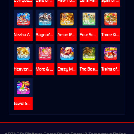
Evil Queen Cauldron
Gate of Ninja
Paw House 2
Let's Party
Spirit of Nine Tails
Nezha And The Dragon Emperor
Ragnar's Conquest
Amon Ra's Relic
Four Scholars
Three Kingdoms Slot
Heavenly Fortune
More & More Love
Crazy Miner
The Beanstalk
Trains of India
Jewel Space