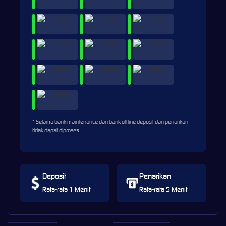
* Selama bank maintenance dan bank offline deposit dan penarikan
tidak dapat diproses
Deposit
Penarikan
Rata-rata 1 Menit
Rata-rata 5 Menit