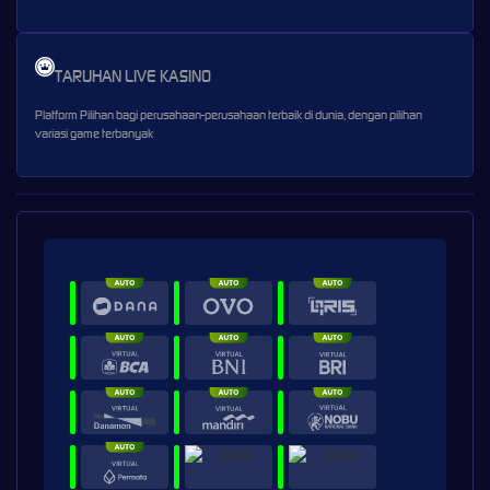
TARUHAN LIVE KASINO
Platform Pilihan bagi perusahaan-perusahaan terbaik di dunia, dengan pilihan
variasi game terbanyak