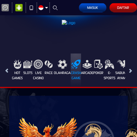
MASUK
DAFTAR
HOT
SLOTS
LIVE
RACE
OLAHRAGA
CRASH
ARCADE
POKER
E-
SABUNG
PROM
GAMES
CASINO
GAME
SPORTS
AYAM