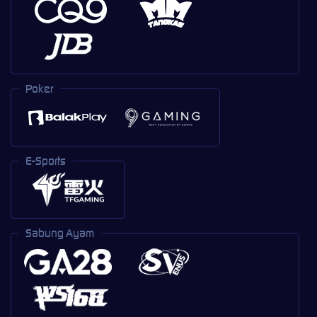
Poker
E-Sports
Sabung Ayam