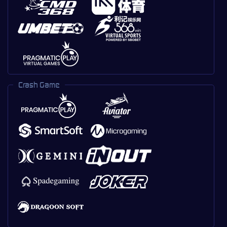
Crash Game