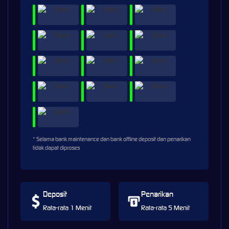
* Selama bank maintenance dan bank offline deposit dan penarikan
tidak dapat diproses
Deposit
Penarikan
Rata-rata 1 Menit
Rata-rata 5 Menit