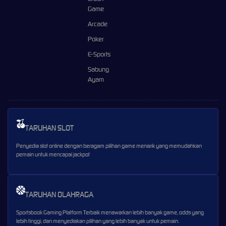
Game
Arcade
Poker
E-Sports
Sabung
Ayam
TARUHAN SLOT
Penyedia slot online dengan beragam pilihan game menarik yang memudahkan
pemain untuk mencapai jackpot
TARUHAN OLAHRAGA
Sportsbook Gaming Platform Terbaik menawarkan lebih banyak game, odds yang
lebih tinggi, dan menyediakan pilihan yang lebih banyak untuk pemain.