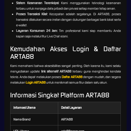
Sistem Keamanan Terenkripsi:
Kami menggunakan teknologi keamanan
terbaru untuk menjaga data pribadi dan privasi setiap member tetap aman.
Proses Transaksi Kilat:
Kecepatan adalah segalanya. Di ARTA88, proses
transaksi dilakukan secara instan dengan dukungan berbagai bank lokal serta
e-wallet.
Layanan Konsumen 24 Jam:
Tim profesional kami siap membantu Anda
kapan saja melalui fitur Live Chat resmi.
Kemudahan Akses Login & Daftar
ARTA88
Kami memahami bahwa aksesibilitas sangat penting. Oleh karena itu, kami selalu
menyediakan update
link alternatif ARTA88
terbaru guna menghindari kendala
teknis. Anda dapat melakukan proses
Daftar ARTA88
dengan mudah, dan segera
melakukan
Login ARTA88
untuk menikmati semua fitur dalam satu akun.
Informasi Singkat Platform ARTA88
Informasi Utama
Detail Layanan
Nama Brand
ARTA88
URL Utama
arta88gacor.com