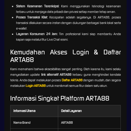
Sistem Keamanan Terenkripsi:
Kami menggunakan teknologi keamanan
terbaru untuk menjaga data pribadi dan privasi setiap member tetap aman.
Proses Transaksi Kilat:
Kecepatan adalah segalanya. Di ARTA88, proses
transaksi dilakukan secara instan dengan dukungan berbagai bank lokal serta
e-wallet.
Layanan Konsumen 24 Jam:
Tim profesional kami siap membantu Anda
kapan saja melalui fitur Live Chat resmi.
Kemudahan Akses Login & Daftar
ARTA88
Kami memahami bahwa aksesibilitas sangat penting. Oleh karena itu, kami selalu
menyediakan update
link alternatif ARTA88
terbaru guna menghindari kendala
teknis. Anda dapat melakukan proses
Daftar ARTA88
dengan mudah, dan segera
melakukan
Login ARTA88
untuk menikmati semua fitur dalam satu akun.
Informasi Singkat Platform ARTA88
Informasi Utama
Detail Layanan
Nama Brand
ARTA88