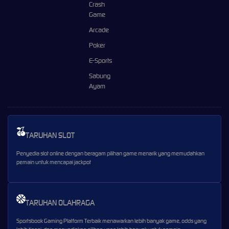
Crash
Game
Arcade
Poker
E-Sports
Sabung
Ayam
TARUHAN SLOT
Penyedia slot online dengan beragam pilihan game menarik yang memudahkan
pemain untuk mencapai jackpot
TARUHAN OLAHRAGA
Sportsbook Gaming Platform Terbaik menawarkan lebih banyak game, odds yang