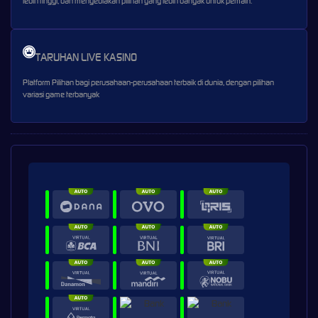
lebih tinggi, dan menyediakan pilihan yang lebih banyak untuk pemain.
TARUHAN LIVE KASINO
Platform Pilihan bagi perusahaan-perusahaan terbaik di dunia, dengan pilihan
variasi game terbanyak