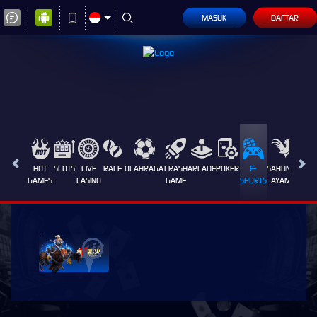
MASUK
DAFTAR
HOT
SLOTS
LIVE
RACE
OLAHRAGA
CRASH
ARCADE
POKER
E-
SABUNG
PROM
GAMES
CASINO
GAME
SPORTS
AYAM
i