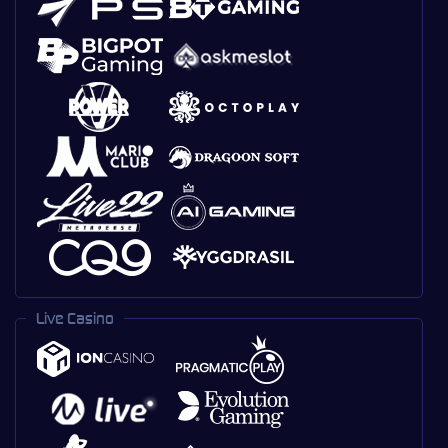
Live Casino