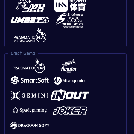
Crash Game