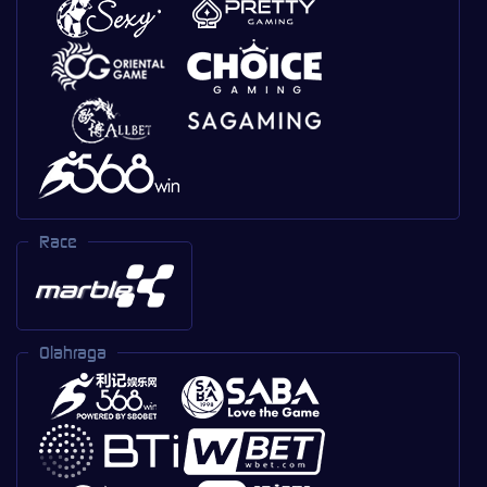
Race
Olahraga