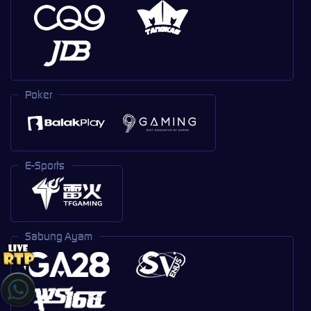
Poker
E-Sports
Sabung Ayam