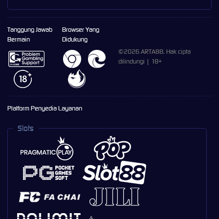
Tanggung Jawab
Browser Yang
Bermain
Didukung
©2026 ARTA88. Hak cipta
dilindungi | 18+
Platform Penyedia Layanan
Slots