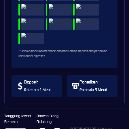
* Selama bank maintenance dan bank offline deposit dan penarikan
tidak dapat diproses
Deposit
Penarikan
Rata-rata 1 Menit
Rata-rata 5 Menit
Tanggung Jawab
Browser Yang
Bermain
Didukung
©2026 ARTA88. Hak cipta