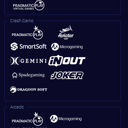
Crash Game
Arcade