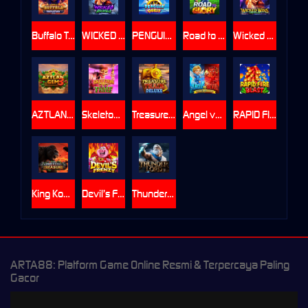
Buffalo Triple Fury
WICKED RICHES
PENGUIN QUEST
Road to Glory
Wicked Wins: Crystals
AZTLAN GEMS3
Skeleton Thief
Treasure Train Deluxe
Angel vs Devil Ultimate Goal Showdown
RAPID FIRE BLAST
King Kong Treasure
Devil’s Frenzy
Thunder Lord
ARTA88: Platform Game Online Resmi & Terpercaya Paling
Gacor