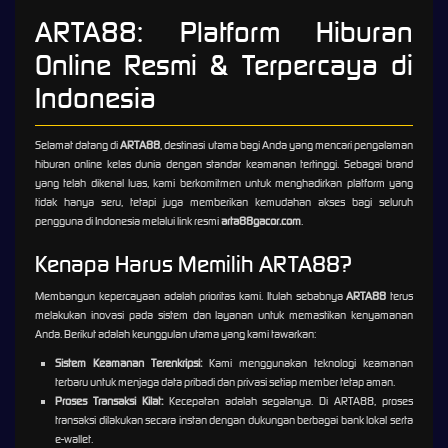
ARTA88: Platform Hiburan
Online Resmi & Terpercaya di
Indonesia
Selamat datang di
ARTA88
, destinasi utama bagi Anda yang mencari pengalaman
hiburan online kelas dunia dengan standar keamanan tertinggi. Sebagai brand
yang telah dikenal luas, kami berkomitmen untuk menghadirkan platform yang
tidak hanya seru, tetapi juga memberikan kemudahan akses bagi seluruh
pengguna di Indonesia melalui link resmi
arta88gacor.com
.
Kenapa Harus Memilih ARTA88?
Membangun kepercayaan adalah prioritas kami. Itulah sebabnya
ARTA88
terus
melakukan inovasi pada sistem dan layanan untuk memastikan kenyamanan
Anda. Berikut adalah keunggulan utama yang kami tawarkan:
Sistem Keamanan Terenkripsi:
Kami menggunakan teknologi keamanan
terbaru untuk menjaga data pribadi dan privasi setiap member tetap aman.
Proses Transaksi Kilat:
Kecepatan adalah segalanya. Di ARTA88, proses
transaksi dilakukan secara instan dengan dukungan berbagai bank lokal serta
e-wallet.