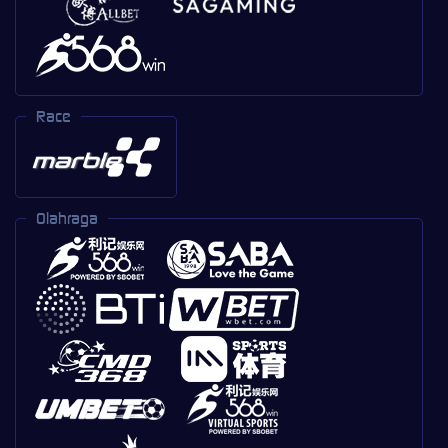
Race
Olahraga