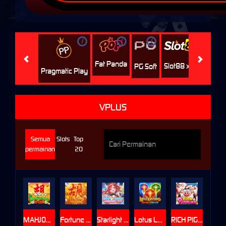
i
i
i
i
i
Facha
Fat Panda
Slot88 x PP
PG Soft
Pragmatic Play
VPLUS
Semua
Slots
Top
permainan
20
MAHJONG WINS
Fortune Mahjong
Starlight Princess 2000
Lotus Lanterns: Dragon's Fortune
RICH PIGGIES