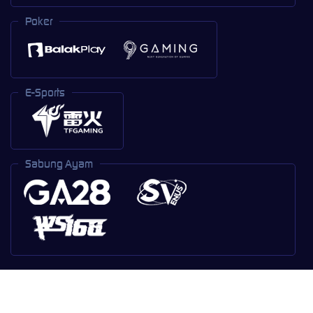
Poker
E-Sports
Sabung Ayam