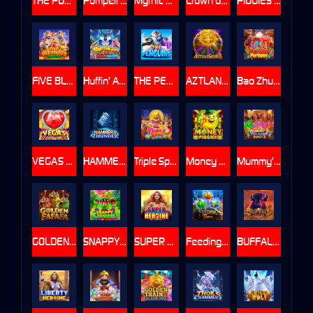
THE PUPPIES IN EGYPT
Pompeii’s Blaze 1000
Mythic Gems: Five Realms
Crown of Olympus
PIGGIES WEALTHY ANGELIC
FIVE BLESSINGS ARRIVE
Huffin’ And Puffin’ Ultra Wheel
THE PENGUINS
AZTLAN GEMS2
Bao Zhu Fortune
VEGAS CASH LINK
HAMMER OF THUNDER
Triple Spin Xtreme
Money Piggies
Mummy’s Treasure Quest 2
GOLDEN FAFAFA
SNAPPY CARNIVAL
SUPER HEROINE
Feeding Time
BUFFALO LEGEND