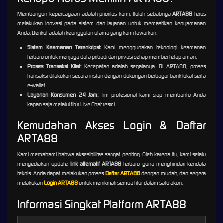
Membangun kepercayaan adalah prioritas kami. Itulah sebabnya
ARTA88
terus
melakukan inovasi pada sistem dan layanan untuk memastikan kenyamanan
Anda. Berikut adalah keunggulan utama yang kami tawarkan:
Sistem Keamanan Terenkripsi:
Kami menggunakan teknologi keamanan
terbaru untuk menjaga data pribadi dan privasi setiap member tetap aman.
Proses Transaksi Kilat:
Kecepatan adalah segalanya. Di ARTA88, proses
transaksi dilakukan secara instan dengan dukungan berbagai bank lokal serta
e-wallet.
Layanan Konsumen 24 Jam:
Tim profesional kami siap membantu Anda
kapan saja melalui fitur Live Chat resmi.
Kemudahan Akses Login & Daftar
ARTA88
Kami memahami bahwa aksesibilitas sangat penting. Oleh karena itu, kami selalu
menyediakan update
link alternatif ARTA88
terbaru guna menghindari kendala
teknis. Anda dapat melakukan proses
Daftar ARTA88
dengan mudah, dan segera
melakukan
Login ARTA88
untuk menikmati semua fitur dalam satu akun.
Informasi Singkat Platform ARTA88