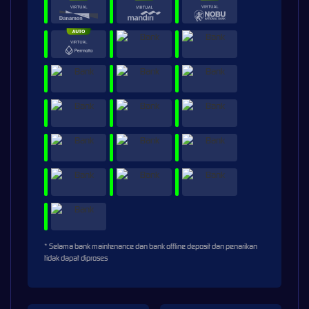
* Selama bank maintenance dan bank offline deposit dan penarikan
tidak dapat diproses