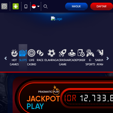
MASUK
DAFTAR
HOT
SLOTS
LIVE
RACE
OLAHRAGA
CRASH
ARCADE
POKER
E-
SABUNG
PROM
GAMES
CASINO
GAME
SPORTS
AYAM
IDR
12,733,
JACKPOT
PLAY