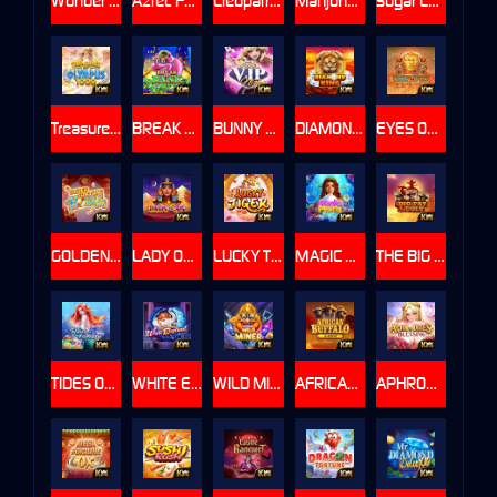
Wonder Ace
Aztec Fortune
Cleopatra's Fortune Ways
Mahjong Dragon Ways
Sugar Candy Bonanza
Treasures of Olympus 1000
BREAK THE BANK
BUNNY VIP NIGHT
DIAMOND KING
EYES OF RA
GOLDEN FORTUNE HORSE
LADY OF RA
LUCKY TIGER
MAGIC PEARLS
THE BIG THE FAT THE UGLY
TIDES OF FORTUNE
WHITE ELEPHANT
WILD MINER
AFRICAN BUFFALO 5000
APHRODITE’S BLESSING