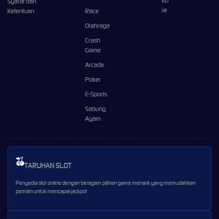
Syarat dan
Ketentuan
Race
Olahraga
Crash
Game
Arcade
Poker
E-Sports
Sabung
Ayam
TARUHAN SLOT
Penyedia slot online dengan beragam pilihan game menarik yang memudahkan
pemain untuk mencapai jackpot