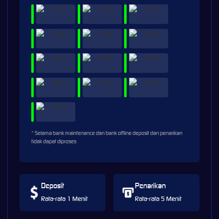
* Selama bank maintenance dan bank offline deposit dan penarikan
tidak dapat diproses
Deposit
Penarikan
Rata-rata 1 Menit
Rata-rata 5 Menit