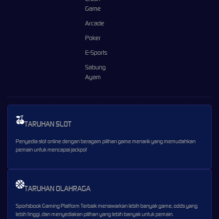
Game
Arcade
Poker
E-Sports
Sabung
Ayam
TARUHAN SLOT
Penyedia slot online dengan beragam pilihan game menarik yang memudahkan
pemain untuk mencapai jackpot
TARUHAN OLAHRAGA
Sportsbook Gaming Platform Terbaik menawarkan lebih banyak game, odds yang
lebih tinggi, dan menyediakan pilihan yang lebih banyak untuk pemain.