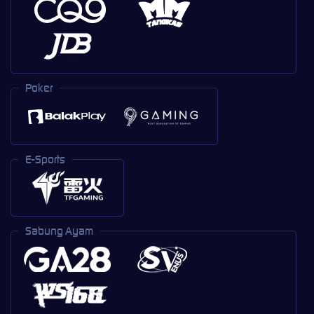
Poker
E-Sports
Sabung Ayam