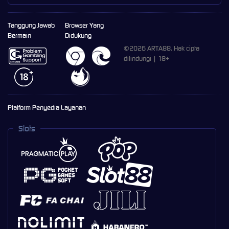
Tanggung Jawab
Browser Yang
Bermain
Didukung
©2026 ARTA88. Hak cipta
dilindungi | 18+
Platform Penyedia Layanan
Slots