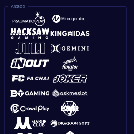
Arcade